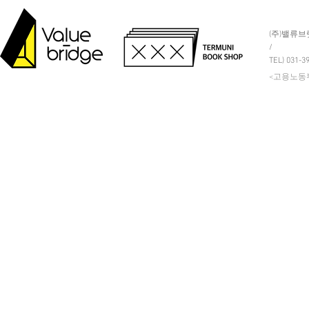
(주)밸류브
/
TEL) 031-3
<고용노동